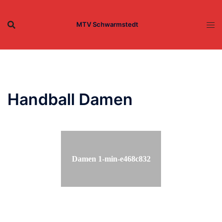
Zum
Inhalt
MTV Schwarmstedt
springen
Handball Damen
Damen 1-min-e468c832