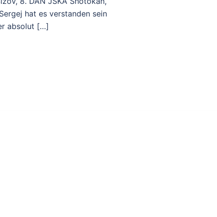
Sizov, 8. DAN JSKA Shotokan,
Sergej hat es verstanden sein
r absolut […]