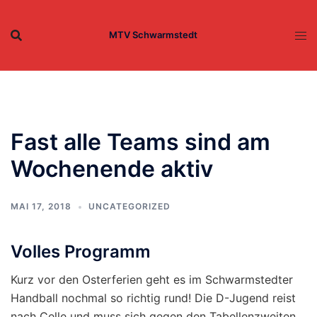
Zum
Inhalt
MTV Schwarmstedt
springen
Fast alle Teams sind am
Wochenende aktiv
MAI 17, 2018
UNCATEGORIZED
Volles Programm
Kurz vor den Osterferien geht es im Schwarmstedter
Handball nochmal so richtig rund! Die D-Jugend reist
nach Celle und muss sich gegen den Tabellenzweiten