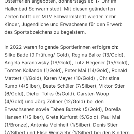
Osterferien angeboten, donnerstags ab 17 Uhr im
Hallenbad Schwarmstedt. Mit diesen geänderten
Zeiten hofft der MTV Schwarmstedt wieder mehr
Kinder, Jugendliche und Erwachsene für den Erwerb
des Sportabzeichens zu begeistern.
In 2022 waren folgende SportlerInnen erfolgreich:
Silke Bade (9.Prüfung/ Gold), Regina Balke (13/Gold),
Angela Baranowsky (16/Gold), Lutz Hegener (15/Gold),
Torsten Kollande (1/Gold), Peter Mai (14/Gold), Ronald
Mattert (1/Gold), Karen Meyer (10/Gold) , Christina
Rump (4/Silber), Beate Schüler (7/Silber), Viktor Stier
(6/Gold), Dieter Tolks (5/Gold), Carsten Woop
(4/Gold) und Jörg Zöllner (12/Gold) bei den
Erwachsenen sowie Tabea Butzek (5/Gold), Dorelia
Hansen (1/Silber), Greta Kurfürst (5/Gold), Paul Mai
(1/Bronze), Antonia Meinheit (1/Silber), Denis Stier
(7/Silber) und Elise Weinziehr (1/Silber) bei den Kindern